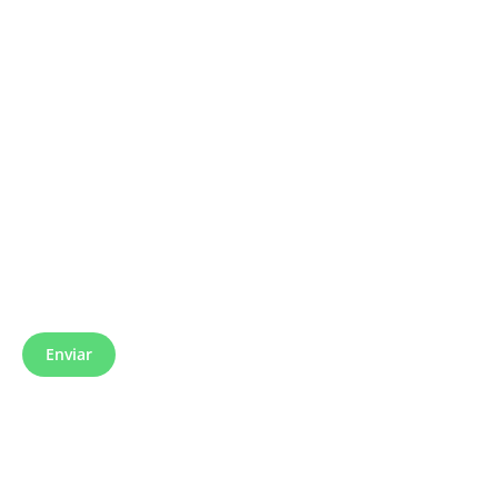
Soluciones
Tecnología
Empleos
Suscríbete a nuestro newsletter
Enviar